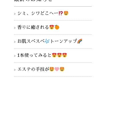
シミ、シワどこへー
香りに癒される
お肌スベスベ
トーンアップ
1本使ってみると
エステの手技が