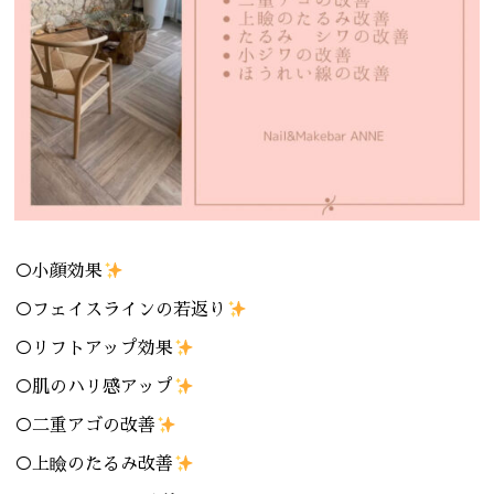
○小顔効果
○フェイスラインの若返り
○リフトアップ効果
○肌のハリ感アップ
○二重アゴの改善
○上瞼のたるみ改善