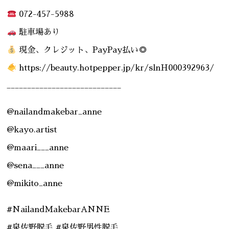
072-457-5988
駐車場あり
現金、クレジット、PayPay払い◎
https://beauty.hotpepper.jp/kr/slnH000392963/
____________________________
@nailandmakebar_anne
@kayo.artist
@maari___anne
@sena___anne
@mikito_anne
#NailandMakebarANNE
#泉佐野脱毛 #泉佐野男性脱毛