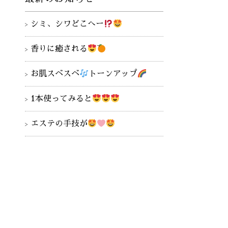
シミ、シワどこへー
香りに癒される
お肌スベスベ
トーンアップ
1本使ってみると
エステの手技が